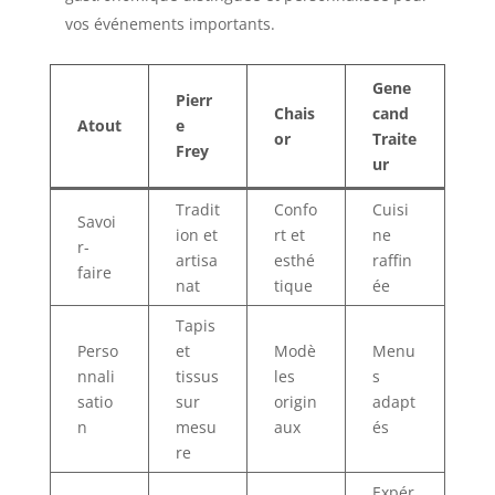
vos événements importants.
Gene
Pierr
Chais
cand
Atout
e
or
Traite
Frey
ur
Tradit
Confo
Cuisi
Savoi
ion et
rt et
ne
r-
artisa
esthé
raffin
faire
nat
tique
ée
Tapis
Perso
et
Modè
Menu
nnali
tissus
les
s
satio
sur
origin
adapt
n
mesu
aux
és
re
Expér