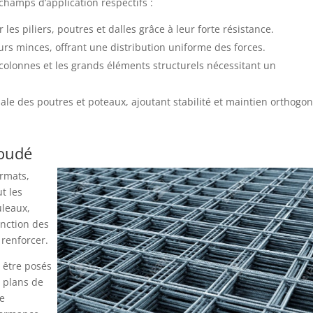
 champs d’application respectifs :
les piliers, poutres et dalles grâce à leur forte résistance.
urs minces, offrant une distribution uniforme des forces.
colonnes et les grands éléments structurels nécessitant un
e des poutres et poteaux, ajoutant stabilité et maintien orthogon
soudé
ormats,
t les
uleaux,
onction des
 renforcer.
t être posés
s plans de
ne