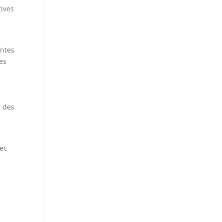
tives
antes
es
r des
vec