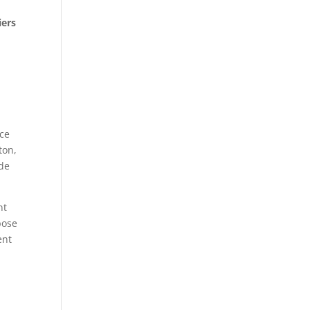
iers
ace
ton,
 de
nt
pose
ent