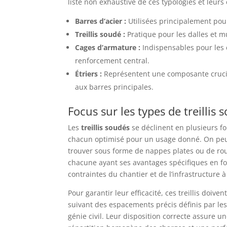
liste non exhaustive de ces typologies et leurs
Barres d’acier :
Utilisées principalement pour 
Treillis soudé :
Pratique pour les dalles et m
Cages d’armature :
Indispensables pour les 
renforcement central.
Étriers :
Représentent une composante crucial
aux barres principales.
Focus sur les types de treillis 
Les
treillis soudés
se déclinent en plusieurs f
chacun optimisé pour un usage donné. On peu
trouver sous forme de nappes plates ou de ro
chacune ayant ses avantages spécifiques en f
contraintes du chantier et de l’infrastructure à
Pour garantir leur efficacité, ces treillis doiven
suivant des espacements précis définis par le
génie civil. Leur disposition correcte assure u