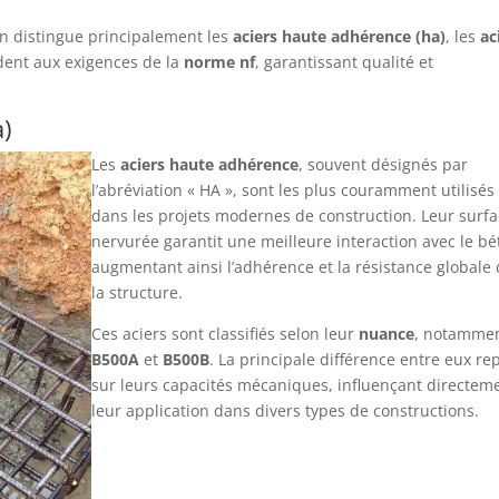
on distingue principalement les
aciers haute adhérence (ha)
, les
ac
dent aux exigences de la
norme nf
, garantissant qualité et
)
Les
aciers haute adhérence
, souvent désignés par
l’abréviation « HA », sont les plus couramment utilisés
dans les projets modernes de construction. Leur surf
nervurée garantit une meilleure interaction avec le bé
augmentant ainsi l’adhérence et la résistance globale
la structure.
Ces aciers sont classifiés selon leur
nuance
, notamme
B500A
et
B500B
. La principale différence entre eux re
sur leurs capacités mécaniques, influençant directem
leur application dans divers types de constructions.