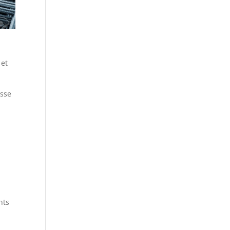
 et
isse
nts